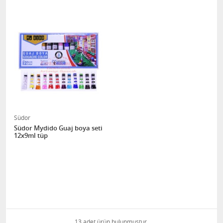
Südor
Südor Mydido Guaj boya seti
12x9ml tüp
13 adet ürün bulunmuştur.