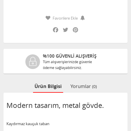
Favorilere Ekle
Facebook
Twitter
Pinterest
LIŞVERİŞ
%100 ORJINAL ÜR
e güvenle
Tüm ürünlerimiz ilgili üre
iz.
size orijinal olarak satılır.
Ürün Bilgisi
Yorumlar
(0)
Modern tasarım, metal gövde.
Kaydırmaz kauçuk taban