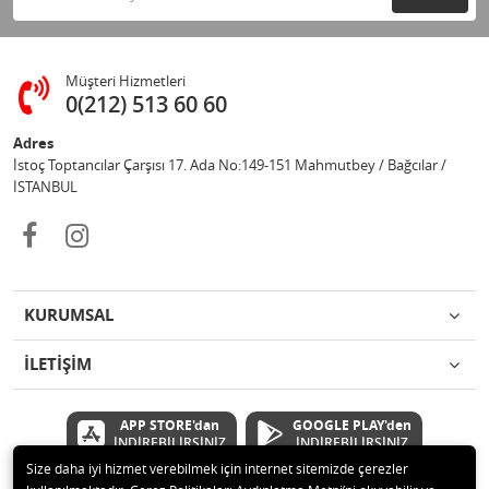
Müşteri Hizmetleri
0(212) 513 60 60
Adres
İstoç Toptancılar Çarşısı 17. Ada No:149-151 Mahmutbey / Bağcılar /
İSTANBUL
KURUMSAL
İLETİŞİM
APP STORE'dan
GOOGLE PLAY'den
İNDİREBİLİRSİNİZ
İNDİREBİLİRSİNİZ
Size daha iyi hizmet verebilmek için internet sitemizde çerezler