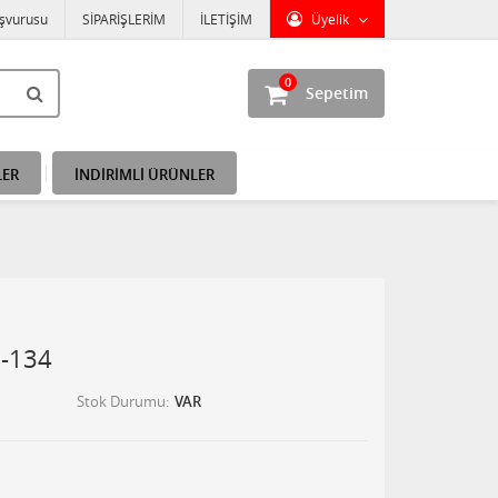
aşvurusu
SİPARİŞLERİM
İLETİŞİM
Üyelik
0
Sepetim
LER
İNDİRİMLİ ÜRÜNLER
M-134
Stok Durumu
VAR