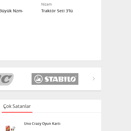
Nizam
Nizam
 Büyük Nzm-
Traktör Seti 3'lü
Otomobil Ta
Çok Satanlar
Uno Crazy Oyun Kartı