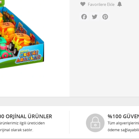
Favorilere Ekle
Facebook
Twitter
Pinterest
0 ORJINAL ÜRÜNLER
%100 GÜVEN
rünlerimiz ilgili üreticiden
Tüm alışverişlerin
rijinal olarak satılır.
ödeme sağlayabilir