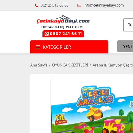
0(212) 513 60 60
info@cetinkayabayi.com
KATEGORILER
YENİ
Ana Sayfa
OYUNCAK ÇEŞİTLERİ
Araba & Kamyon Çeşitl