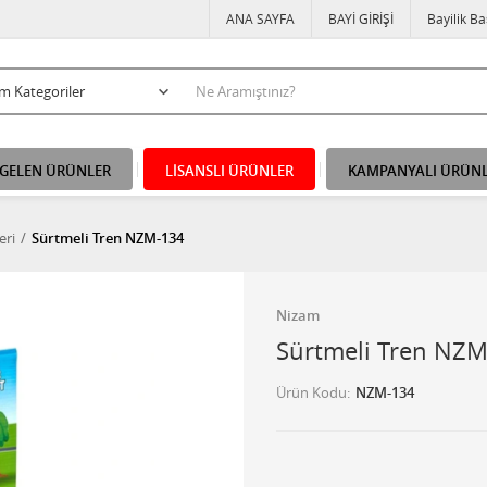
ANA SAYFA
BAYİ GİRİŞİ
Bayilik B
 GELEN ÜRÜNLER
LİSANSLI ÜRÜNLER
KAMPANYALI ÜRÜN
eri
Sürtmeli Tren NZM-134
Nizam
Sürtmeli Tren NZ
Ürün Kodu
NZM-134