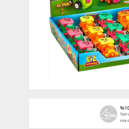
%10
Tüm ü
size o