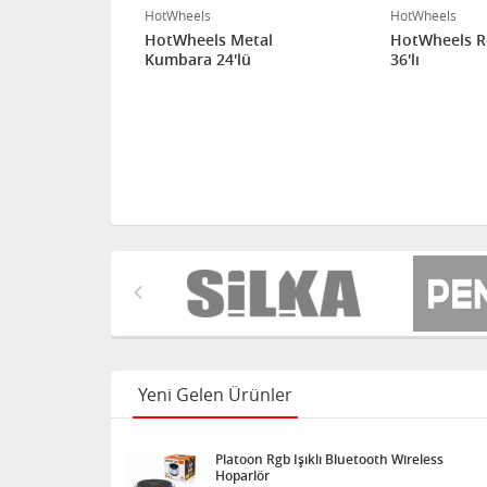
HotWheels
HotWheels
i 40'lı
HotWheels Metal
HotWheels Ro
Kumbara 24'lü
36'lı
Yeni Gelen Ürünler
Platoon Rgb Işıklı Bluetooth Wireless
Hoparlör