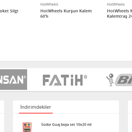
HotWheels
HotWheels
ket Silgi
HotWheels Kurşun Kalem
HotWheels 
60'lı
Kalemtraş 24
İndirimdekiler
Südor Guaj boya set 10x20 ml