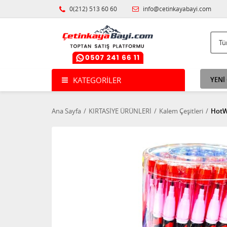
0(212) 513 60 60
info@cetinkayabayi.com
KATEGORILER
YENİ
Ana Sayfa
KIRTASİYE ÜRÜNLERİ
Kalem Çeşitleri
HotWh