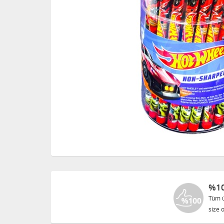
%10
Tüm ü
size o