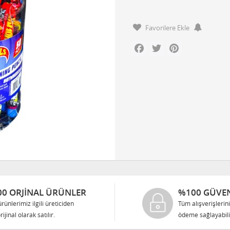
Favorilere Ekle
Facebook
Twitter
Pinterest
0 ORJINAL ÜRÜNLER
%100 GÜVEN
rünlerimiz ilgili üreticiden
Tüm alışverişlerin
rijinal olarak satılır.
ödeme sağlayabilir