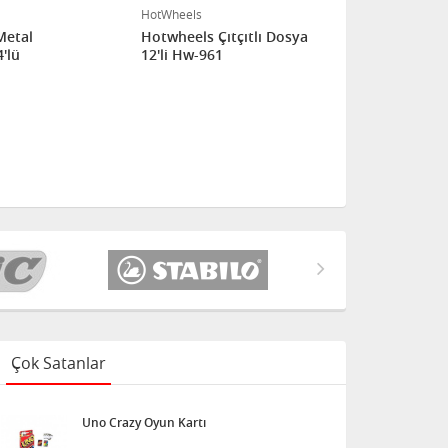
HotWheels
HotWheels
Metal
Hotwheels Çıtçıtlı Dosya
HotWheels Si
'lü
12'li Hw-961
Çok Satanlar
Uno Crazy Oyun Kartı