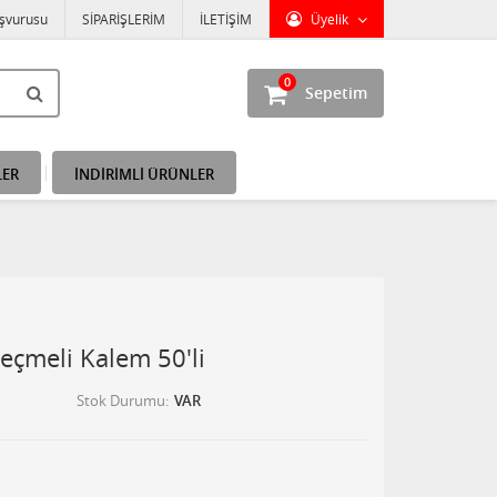
aşvurusu
SİPARİŞLERİM
İLETİŞİM
Üyelik
0
Sepetim
LER
İNDİRİMLİ ÜRÜNLER
Geçmeli Kalem 50'li
Stok Durumu
VAR