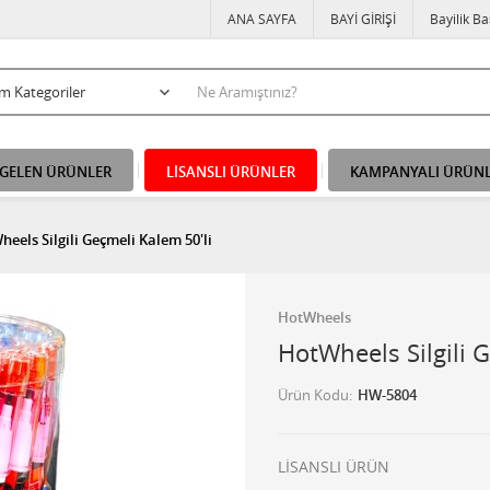
ANA SAYFA
BAYİ GİRİŞİ
Bayilik B
 GELEN ÜRÜNLER
LİSANSLI ÜRÜNLER
KAMPANYALI ÜRÜN
eels Silgili Geçmeli Kalem 50'li
HotWheels
HotWheels Silgili 
Ürün Kodu
HW-5804
LİSANSLI ÜRÜN