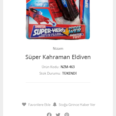
Nizam
Süper Kahraman Eldiven
Ürün Kodu
NZM-463
Stok Durumu
TÜKENDİ
Favorilere Ekle
Stoğa Girince Haber Ver
Facebook
Twitter
Pinterest