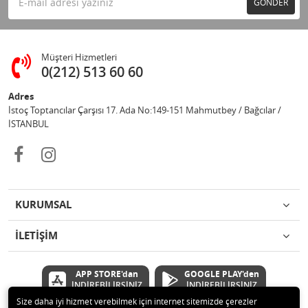
GÖNDER
Müşteri Hizmetleri
0(212) 513 60 60
Adres
İstoç Toptancılar Çarşısı 17. Ada No:149-151 Mahmutbey / Bağcılar /
İSTANBUL
KURUMSAL
İLETİŞİM
APP STORE'dan
GOOGLE PLAY'den
İNDİREBİLİRSİNİZ
İNDİREBİLİRSİNİZ
Size daha iyi hizmet verebilmek için internet sitemizde çerezler