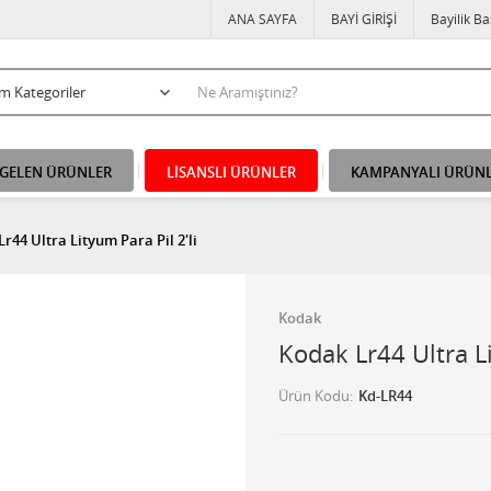
ANA SAYFA
BAYİ GİRİŞİ
Bayilik B
 GELEN ÜRÜNLER
LİSANSLI ÜRÜNLER
KAMPANYALI ÜRÜN
r44 Ultra Lityum Para Pil 2'li
Kodak
Kodak Lr44 Ultra Li
Ürün Kodu
Kd-LR44