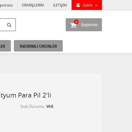
aşvurusu
SİPARİŞLERİM
İLETİŞİM
Üyelik
0
Sepetim
LER
İNDİRİMLİ ÜRÜNLER
tyum Para Pil 2'li
Stok Durumu
VAR