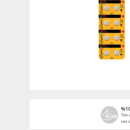
%10
Tüm ü
size o