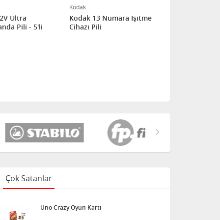
Kodak
Kodak
2V Ultra
Kodak 13 Numara Işitme
Kodak 10 N
da Pili - 5'li
Cihazı Pili
Cihazı Pili
Çok Satanlar
Uno Crazy Oyun Kartı