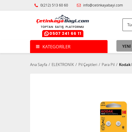
0(212) 513 60 60
info@cetinkayabayi.com
KATEGORILER
YENİ
Ana Sayfa
ELEKTRONİK
Pil Çeşitleri
Para Pil
Kodak L