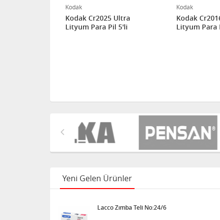
Kodak
Kodak
 Ultra
Kodak Cr2025 Ultra
Kodak Cr2016
l 5'li
Lityum Para Pil 5'li
Lityum Para Pi
Yeni Gelen Ürünler
Lacco Zımba Teli No:24/6