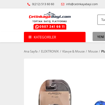
0(212) 513 60 60
info@cetinkayabayi.com
KATEGORILER
YENİ
Ana Sayfa
ELEKTRONİK
Klavye & Mouse
Mouse
Pl