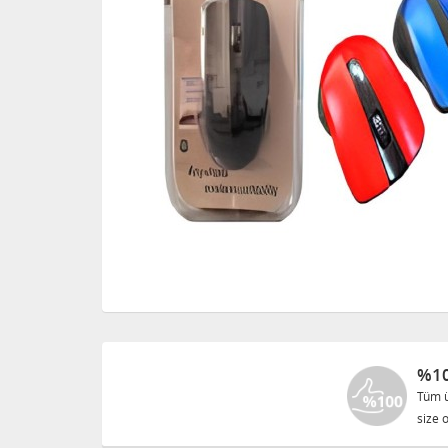
%10
Tüm ü
size o