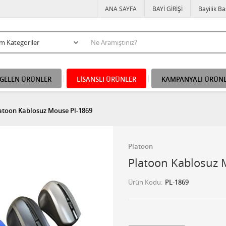
ANA SAYFA
BAYİ GİRİŞİ
Bayilik B
 GELEN ÜRÜNLER
LİSANSLI ÜRÜNLER
KAMPANYALI ÜRÜN
atoon Kablosuz Mouse Pl-1869
Platoon
Platoon Kablosuz 
Ürün Kodu
PL-1869