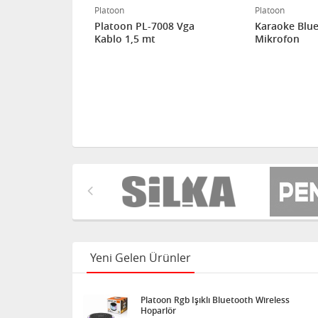
Platoon
Platoon
ıslı Araç İçi
Platoon PL-7008 Vga
Karaoke Blu
cu PL-8657
Kablo 1,5 mt
Mikrofon
Yeni Gelen Ürünler
Platoon Rgb Işıklı Bluetooth Wireless
Hoparlör