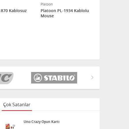
Platoon
Platoon
1870 Kablosuz
Platoon PL-1934 Kablolu
Platoon PL-
Mouse
Mouse
Çok Satanlar
Uno Crazy Oyun Kartı