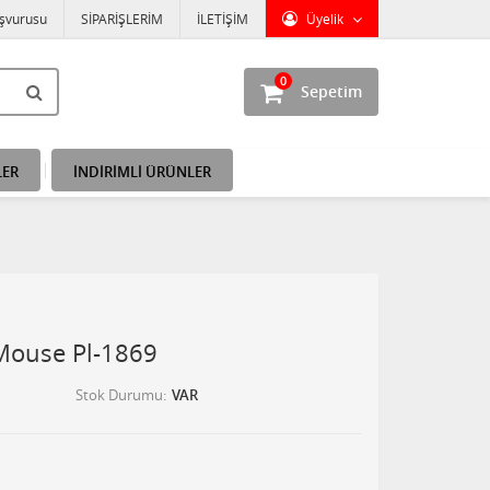
aşvurusu
SİPARİŞLERİM
İLETİŞİM
Üyelik
0
Sepetim
LER
İNDİRİMLİ ÜRÜNLER
Mouse Pl-1869
Stok Durumu
VAR