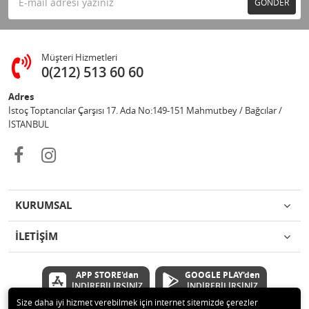
GÖNDER
Müşteri Hizmetleri
0(212) 513 60 60
Adres
İstoç Toptancılar Çarşısı 17. Ada No:149-151 Mahmutbey / Bağcılar /
İSTANBUL
KURUMSAL
İLETİŞİM
APP STORE'dan
GOOGLE PLAY'den
İNDİREBİLİRSİNİZ
İNDİREBİLİRSİNİZ
Size daha iyi hizmet verebilmek için internet sitemizde çerezler