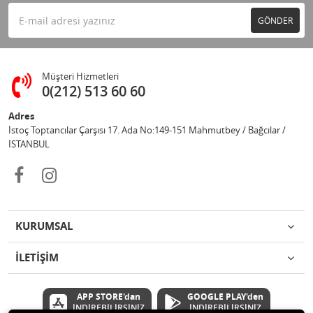
GÖNDER
Müşteri Hizmetleri
0(212) 513 60 60
Adres
İstoç Toptancılar Çarşısı 17. Ada No:149-151 Mahmutbey / Bağcılar /
İSTANBUL
KURUMSAL
İLETİŞİM
APP STORE'dan
GOOGLE PLAY'den
İNDİREBİLİRSİNİZ
İNDİREBİLİRSİNİZ