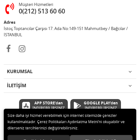
Müşteri Hizmetleri
0(212) 513 60 60
Adres
İstoç Toptancılar Çarşısı 17. Ada No:149-151 Mahmutbey / Bağcılar /
İSTANBUL
KURUMSAL
İLETİŞİM
APP STORE'dan
GOOGLE PLAY'den
İNDİREBİLİRSİNİZ
İNDİREBİLİRSİNİZ
Size daha iyi hizmet verebilmek için internet sitemizde çerezler
kullanılmaktadır. Çerez Politikaları Aydınlatma Metni’ni okuyabilir ve
© 2020 Çetinkaya Elektronik Kırtasiye Oyuncak San ve Tic.Ltd.Şti Tüm
dilerseniz tercihlerinizi değiştirebilirsiniz.
hakları saklıdır.