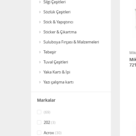
Silgi Çeşitleri
Sözlük Çeşitleri
Stick & Yapıştırıcı
Sticker & Çıkartma
Fon Kartonu Rulo Poşetli
10'lu
Suluboya Fırçası & Malzemeleri
Tebeşir
Mik
Mik
Tuval Çeşitleri
Helvacıoğlu Flüt
Yaka Kartı & İpi
Yazı çalışma kartı
Markalar
Eva Renkli A4 10'lu Paket
(69)
202
(3)
Acrox
(30)