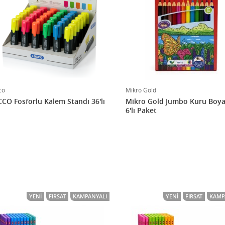
co
Mikro Gold
CO Fosforlu Kalem Standı 36'lı
Mikro Gold Jumbo Kuru Boya 
6'lı Paket
YENI
FIRSAT
KAMPANYALI
YENI
FIRSAT
KAMP