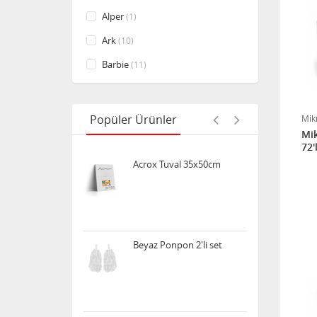
Unicorn Pipetli Okul
Matarası 500ml ( Kız model
Alper
(1)
)
Ark
(10)
Barbie
(11)
Yuvarlak Yoyolar
Beşiktaş
(3)
Bic
(60)
Popüler Ürünler
Mik
Mik
Bilim ve Kültür Yayınları
(1)
Cars
(1)
Acrox Tuval 35x50cm
Damla Yayınevi
(4)
Defne Defter
(32)
Dominic
(39)
Beyaz Ponpon 2'li set
Duole
(1)
Edding
(15)
Educolors
(8)