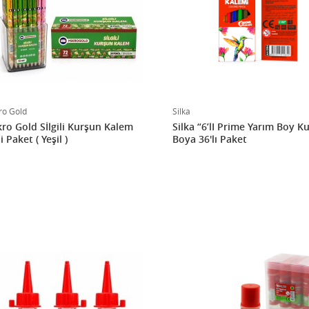
ro Gold
Silka
ro Gold Sİlgili Kurşun Kalem
Silka “6’lI Prime Yarım Boy K
72'li Paket ( Yeşil )
Boya 36'lı Paket