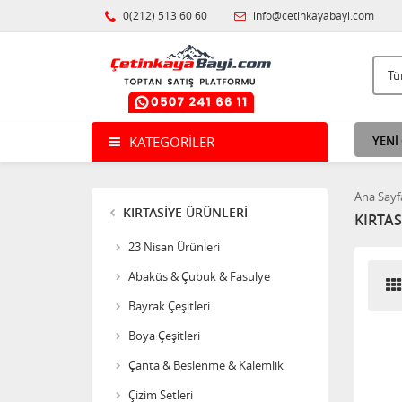
0(212) 513 60 60
info@cetinkayabayi.com
KATEGORILER
YENİ
Ana Sayf
KIRTASİYE ÜRÜNLERİ
KIRTAS
23 Nisan Ürünleri
Abaküs & Çubuk & Fasulye
Bayrak Çeşitleri
Boya Çeşitleri
Çanta & Beslenme & Kalemlik
Çizim Setleri