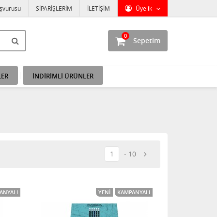
aşvurusu
SİPARİŞLERİM
İLETİŞİM
Üyelik
0
Sepetim
LER
İNDİRİMLİ ÜRÜNLER
1
10
ANYALI
YENI
KAMPANYALI