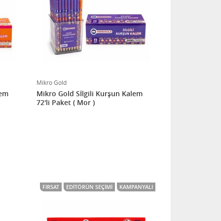
Mikro Gold
lem
Mikro Gold Sİlgili Kurşun Kalem
72'li Paket ( Mor )
FIRSAT
EDITÖRÜN SEÇIMI
KAMPANYALI