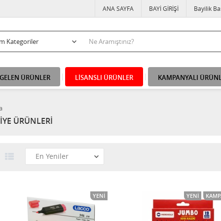
ANA SAYFA
BAYİ GİRİŞİ
Bayilik B
 GELEN ÜRÜNLER
LİSANSLI ÜRÜNLER
KAMPANYALI ÜRÜN
a
İYE ÜRÜNLERİ
YENI
YENI
KAMP