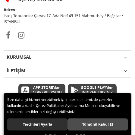
Adres
İstoç Toptancılar Çarşısı 17. Ada No:149-151 Mahmutbey / Bağcılar /
İSTANBUL
KURUMSAL
İLETİŞİM
APP STORE'dan
GOOGLE PLAY'den
İNDİREBİLİRSİNİZ
İNDİREBİLİRSİNİZ
Size daha iyi hizmet verebilmek için internet sitemizde çerezler
kullanılmaktadır. Çerez Politikaları Aydınlatma Metni’ni okuyabilir ve
© 2020 Çetinkaya Elektronik Kırtasiye Oyuncak San ve Tic.Ltd.Şti Tüm
dilerseniz tercihlerinizi değiştirebilirsiniz.
hakları saklıdır.
Tercihleri Ayarla
Tümünü Kabul Et