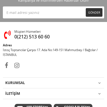
Kampanya ve İndirimlerden Haberdar Olun!
GÖNDER
Müşteri Hizmetleri
0(212) 513 60 60
Adres
İstoç Toptancılar Çarşısı 17. Ada No:149-151 Mahmutbey / Bağcılar /
İSTANBUL
KURUMSAL
İLETİŞİM
APP STORE'dan
GOOGLE PLAY'den