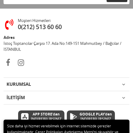
Müşteri Hizmetleri
0(212) 513 60 60
Adres
İstoç Toptancılar Çarşısı 17. Ada No:149-151 Mahmutbey / Bağcılar /
İSTANBUL
KURUMSAL
İLETİŞİM
APP STORE'dan
GOOGLE PLAY'den
İNDİREBİLİRSİNİZ
İNDİREBİLİRSİNİZ
Size daha iyi hizmet verebilmek için internet sitemizde çerezler
kullanılmaktadır. Çerez Politikaları Aydınlatma Metni’ni okuyabilir ve