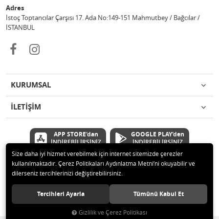
Adres
İstoç Toptancılar Çarşısı 17. Ada No:149-151 Mahmutbey / Bağcılar /
İSTANBUL
KURUMSAL
İLETİŞİM
APP STORE'dan
GOOGLE PLAY'den
İNDİREBİLİRSİNİZ
İNDİREBİLİRSİNİZ
Size daha iyi hizmet verebilmek için internet sitemizde çerezler
kullanılmaktadır. Çerez Politikaları Aydınlatma Metni’ni okuyabilir ve
© 2020 Çetinkaya Elektronik Kırtasiye Oyuncak San ve Tic.Ltd.Şti Tüm
dilerseniz tercihlerinizi değiştirebilirsiniz.
hakları saklıdır.
Tercihleri Ayarla
Tümünü Kabul Et
Gizlilik ve Çerez Politikası