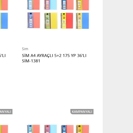
Sim
'LI
SİM A4 AYRAÇLI 5+2 175 YP 36'LI
SİM-1381
ANYALI
KAMPANYALI