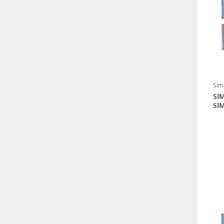
Sim
SİM
Sİ