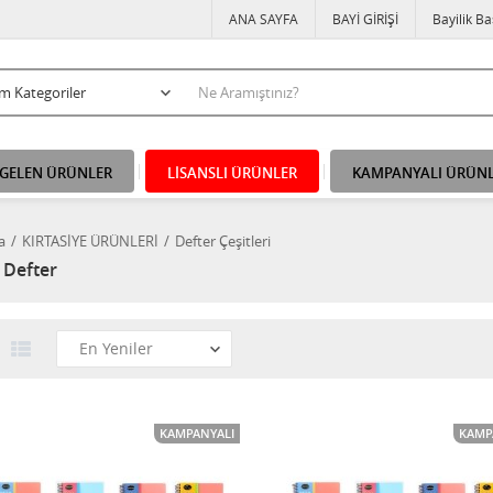
ANA SAYFA
BAYİ GİRİŞİ
Bayilik B
 GELEN ÜRÜNLER
LİSANSLI ÜRÜNLER
KAMPANYALI ÜRÜN
a
KIRTASİYE ÜRÜNLERİ
Defter Çeşitleri
 Defter
KAMPANYALI
KAMP