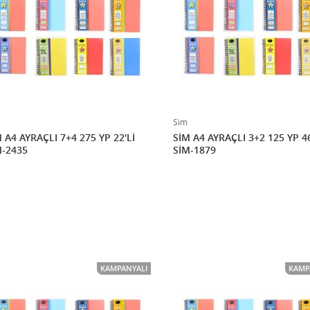
Sim
 A4 AYRAÇLI 7+4 275 YP 22'Lİ
SİM A4 AYRAÇLI 3+2 125 YP 46
M-2435
SİM-1879
KAMPANYALI
KAMP