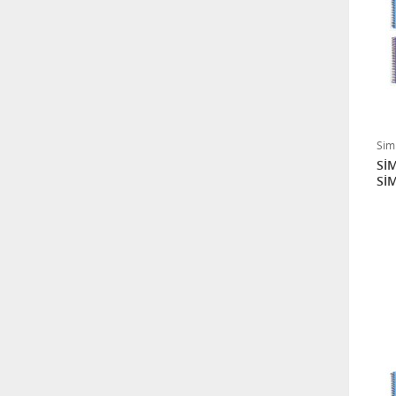
Sim
SİM
Sİ