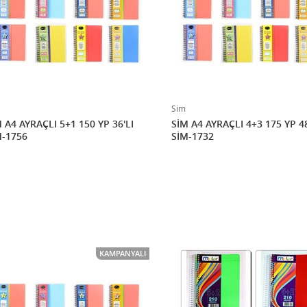
Sim
 A4 AYRAÇLI 5+1 150 YP 36'LI
SİM A4 AYRAÇLI 4+3 175 YP 48
M-1756
SİM-1732
KAMPANYALI