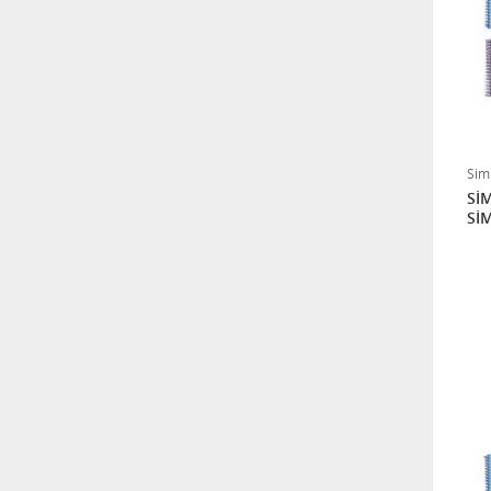
Sim
SİM
Sİ