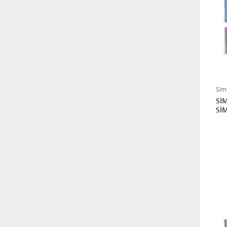
Sim
SİM
Sİ