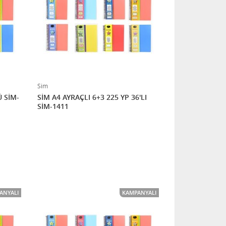
Sim
Ü SİM-
SİM A4 AYRAÇLI 6+3 225 YP 36'LI
SİM-1411
ANYALI
KAMPANYALI