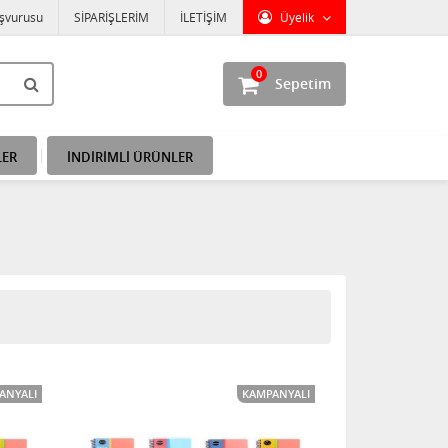
aşvurusu
SİPARİŞLERİM
İLETİŞİM
Üyelik
0
Sepetim
LER
İNDİRİMLİ ÜRÜNLER
ANYALI
KAMPANYALI