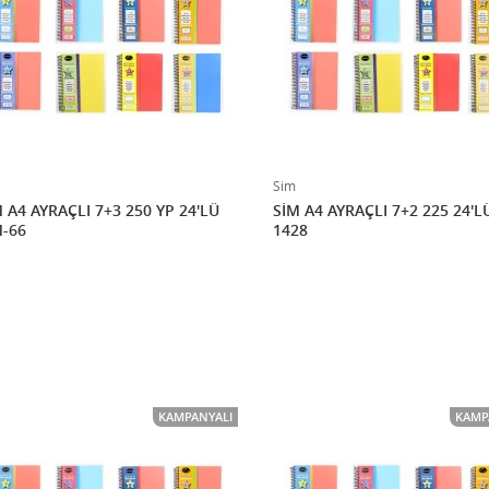
Sim
 A4 AYRAÇLI 7+3 250 YP 24'LÜ
SİM A4 AYRAÇLI 7+2 225 24'L
M-66
1428
KAMPANYALI
KAMP