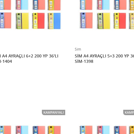
Sim
 A4 AYRAÇLI 6+2 200 YP 36'LI
SİM A4 AYRAÇLI 5+3 200 YP 36
M-1404
SİM-1398
KAMPANYALI
KAMP