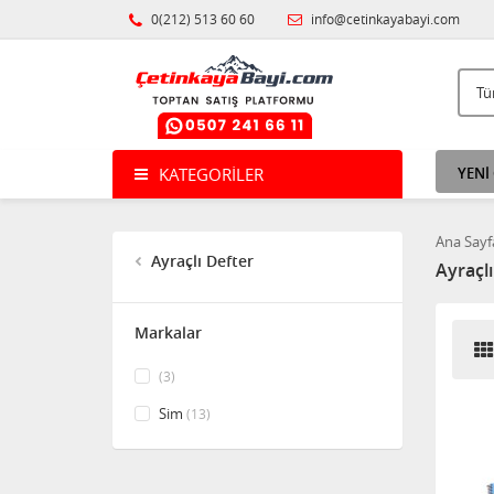
0(212) 513 60 60
info@cetinkayabayi.com
KATEGORILER
YENİ
Ana Sayf
Ayraçlı Defter
Ayraçlı
Markalar
(3)
Sim
(13)