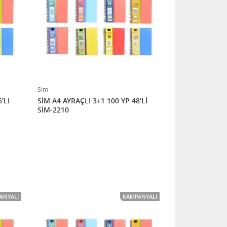
Sim
'LI
SİM A4 AYRAÇLI 3+1 100 YP 48'Lİ
SİM-2210
ANYALI
KAMPANYALI