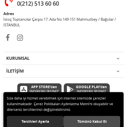
0(212) 513 60 60
Adres
İstoç Toptancılar Çarşısı 17. Ada No:149-151 Mahmutbey / Bağcılar /
İSTANBUL
KURUMSAL
İLETİŞİM
APP STORE'dan
GOOGLE PLAY'den
İNDİREBİLİRSİNİZ
İNDİREBİLİRSİNİZ
Size daha iyi hizmet verebilmek için internet sitemizde çerezler
kullanılmaktadır. Çerez Politikaları Aydınlatma Metni’ni okuyabilir ve
© 2020 Çetinkaya Elektronik Kırtasiye Oyuncak San ve Tic.Ltd.Şti Tüm
dilerseniz tercihlerinizi değiştirebilirsiniz.
hakları saklıdır.
Tercihleri Ayarla
Tümünü Kabul Et