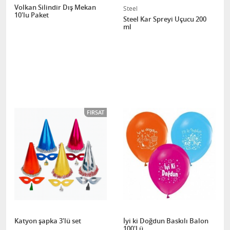
Volkan Silindir Dış Mekan
Steel
10'lu Paket
Steel Kar Spreyi Uçucu 200
ml
FIRSAT
Katyon şapka 3'lü set
İyi ki Doğdun Baskılı Balon
100'Lü