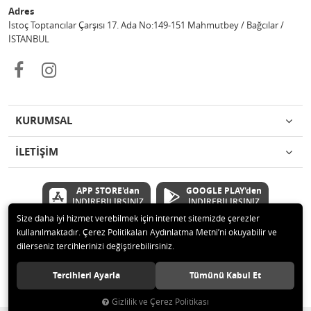
Adres
İstoç Toptancılar Çarşısı 17. Ada No:149-151 Mahmutbey / Bağcılar /
İSTANBUL
KURUMSAL
İLETİŞİM
APP STORE'dan
GOOGLE PLAY'den
İNDİREBİLİRSİNİZ
İNDİREBİLİRSİNİZ
Size daha iyi hizmet verebilmek için internet sitemizde çerezler
kullanılmaktadır. Çerez Politikaları Aydınlatma Metni’ni okuyabilir ve
© 2020 Çetinkaya Elektronik Kırtasiye Oyuncak San ve Tic.Ltd.Şti Tüm
dilerseniz tercihlerinizi değiştirebilirsiniz.
hakları saklıdır.
Tercihleri Ayarla
Tümünü Kabul Et
Gizlilik ve Çerez Politikası