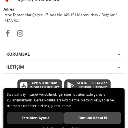
Adres
İstoç Toptancılar Çarşısı 17. Ada No:149-151 Mahmutbey / Bağcılar /
İSTANBUL
KURUMSAL
İLETİŞİM
APP STORE'dan
GOOGLE PLAY'den
İNDİREBİLİRSİNİZ
İNDİREBİLİRSİNİZ
Size daha iyi hizmet verebilmek için internet sitemizde çerezler
kullanılmaktadır. Çerez Politikaları Aydınlatma Metni’ni okuyabilir ve
© 2020 Çetinkaya Elektronik Kırtasiye Oyuncak San ve Tic.Ltd.Şti Tüm
dilerseniz tercihlerinizi değiştirebilirsiniz.
hakları saklıdır.
Tercihleri Ayarla
Tümünü Kabul Et