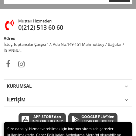
Müşteri Hizmetleri
0(212) 513 60 60
Adres
İstoç Toptancılar Çarşısı 17. Ada No:149-151 Mahmutbey / Bağcılar /
İSTANBUL
KURUMSAL
İLETİŞİM
APP STORE'dan
GOOGLE PLAY'den
İNDİREBİLİRSİNİZ
İNDİREBİLİRSİNİZ
Size daha iyi hizmet verebilmek için internet sitemizde çerezler
kullanılmaktadır. Çerez Politikaları Aydınlatma Metni’ni okuyabilir ve