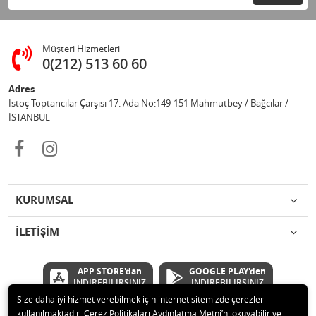
Müşteri Hizmetleri
0(212) 513 60 60
Adres
İstoç Toptancılar Çarşısı 17. Ada No:149-151 Mahmutbey / Bağcılar /
İSTANBUL
KURUMSAL
İLETİŞİM
APP STORE'dan
GOOGLE PLAY'den
İNDİREBİLİRSİNİZ
İNDİREBİLİRSİNİZ
Size daha iyi hizmet verebilmek için internet sitemizde çerezler
kullanılmaktadır. Çerez Politikaları Aydınlatma Metni’ni okuyabilir ve