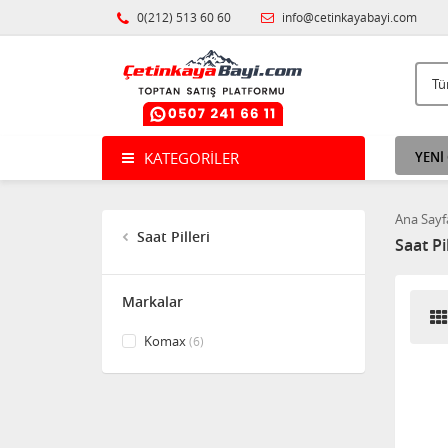
0(212) 513 60 60
info@cetinkayabayi.com
KATEGORILER
YENİ
Ana Sayf
Saat Pilleri
Saat Pil
Markalar
Komax
(6)