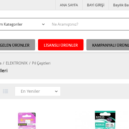
ANA SAYFA
BAYİ GİRİŞİ
Bayilik B
 GELEN ÜRÜNLER
LİSANSLI ÜRÜNLER
KAMPANYALI ÜRÜN
a
ELEKTRONİK
Pil Çeşitleri
leri