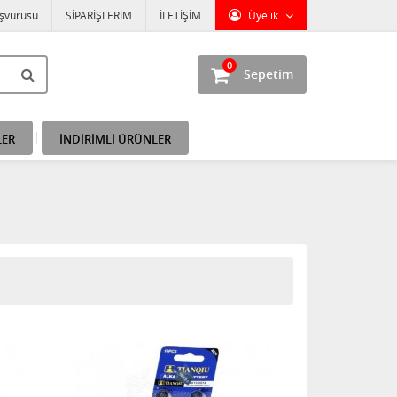
aşvurusu
SİPARİŞLERİM
İLETİŞİM
Üyelik
0
Sepetim
LER
İNDİRİMLİ ÜRÜNLER