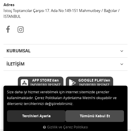
Adres
İstoç Toptancılar Çarşısı 17. Ada No:149-151 Mahmutbey / Bağcılar /
İSTANBUL
KURUMSAL
İLETİŞİM
APP STORE'dan
GOOGLE PLAY'den
İNDİREBİLİRSİNİZ
İNDİREBİLİRSİNİZ
Size daha iyi hizmet verebilmek için internet sitemizde çerezler
kullanılmaktadır. Çerez Politikaları Aydınlatma Metni’ni okuyabilir ve
© 2020 Çetinkaya Elektronik Kırtasiye Oyuncak San ve Tic.Ltd.Şti Tüm
dilerseniz tercihlerinizi değiştirebilirsiniz.
hakları saklıdır.
Tercihleri Ayarla
Tümünü Kabul Et
Gizlilik ve Çerez Politikası