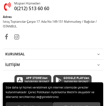
Müşteri Hizmetleri
0(212) 513 60 60
Adres
İstoç Toptancılar Çarşısı 17. Ada No:149-151 Mahmutbey / Bağcılar /
İSTANBUL
KURUMSAL
İLETİŞİM
APP STORE'dan
GOOGLE PLAY'den
İNDİREBİLİRSİNİZ
İNDİREBİLİRSİNİZ
Size daha iyi hizmet verebilmek için internet sitemizde çerezler
kullanılmaktadır. Çerez Politikaları Aydınlatma Metni’ni okuyabilir ve
© 2020 Çetinkaya Elektronik Kırtasiye Oyuncak San ve Tic.Ltd.Şti Tüm
dilerseniz tercihlerinizi değiştirebilirsiniz.
hakları saklıdır.