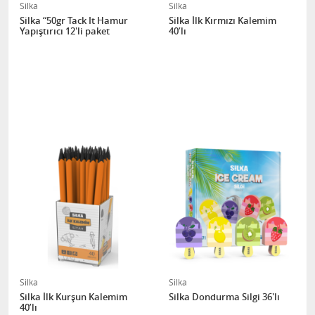
Silka
Silka
Silka “50gr Tack It Hamur
Silka İlk Kırmızı Kalemim
Yapıştırıcı 12'li paket
40’lı
Silka
Silka
Silka İlk Kurşun Kalemim
Silka Dondurma Silgi 36'lı
40’lı