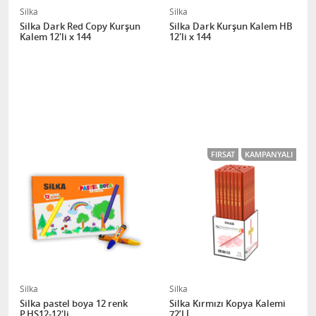
Silka
Silka
Silka Dark Red Copy Kurşun
Silka Dark Kurşun Kalem HB
Kalem 12'li x 144
12'li x 144
FIRSAT
KAMPANYALI
Silka
Silka
Silka pastel boya 12 renk
Silka Kırmızı Kopya Kalemi
P.HS12-12'li
72’Lİ