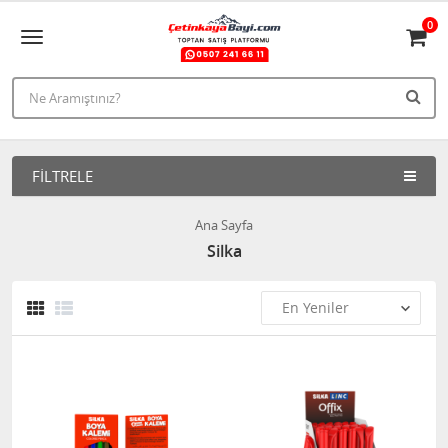
0
FILTRELE
Ana Sayfa
Silka