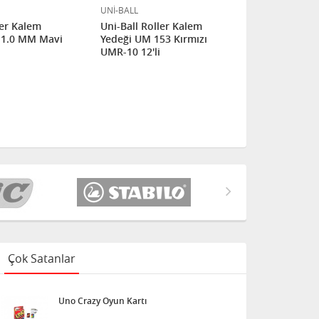
UNİ-BALL
UNİ-BALL
ler Kalem
Uni-Ball Roller Kalem
Uni-Ball Ro
 1.0 MM Mavi
Yedeği UM 153 Kırmızı
Yedeği UM 
UMR-10 12'li
10 12'li
Çok Satanlar
Uno Crazy Oyun Kartı