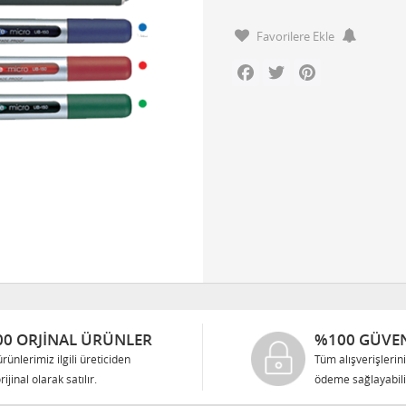
Favorilere Ekle
Facebook
Twitter
Pinterest
0 ORJINAL ÜRÜNLER
%100 GÜVEN
rünlerimiz ilgili üreticiden
Tüm alışverişlerin
rijinal olarak satılır.
ödeme sağlayabilir