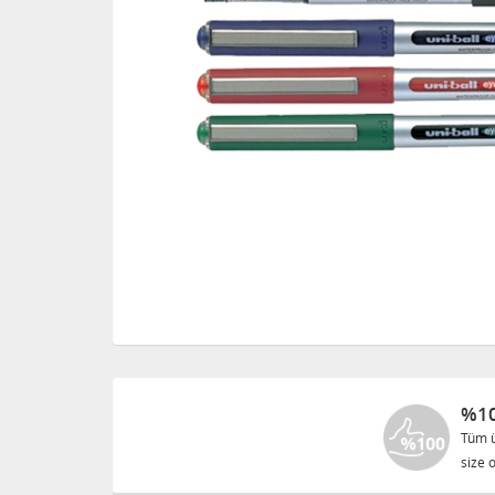
%10
Tüm ü
size o