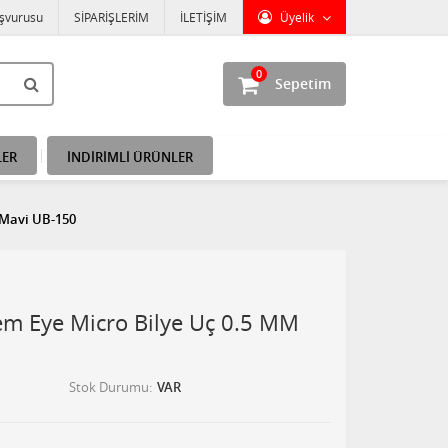
aşvurusu
SİPARİŞLERİM
İLETİŞİM
Üyelik
0
Sepetim
LER
İNDİRİMLİ ÜRÜNLER
 Mavi UB-150
lem Eye Micro Bilye Uç 0.5 MM
Stok Durumu
VAR