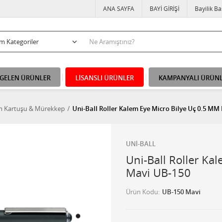
ANA SAYFA
BAYİ GİRİŞİ
Bayilik B
 GELEN ÜRÜNLER
LİSANSLI ÜRÜNLER
KAMPANYALI ÜRÜN
m Kartuşu & Mürekkep
Uni-Ball Roller Kalem Eye Micro Bilye Uç 0.5 MM
UNİ-BALL
Uni-Ball Roller Ka
Mavi UB-150
Ürün Kodu
UB-150 Mavi