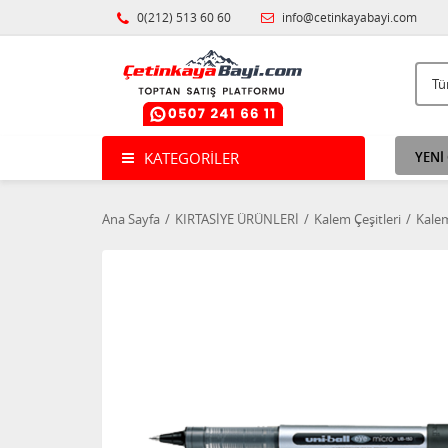
0(212) 513 60 60
info@cetinkayabayi.com
KATEGORILER
YENİ
Ana Sayfa
KIRTASİYE ÜRÜNLERİ
Kalem Çeşitleri
Kale