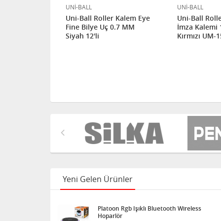
UNİ-BALL
UNİ-BALL
er Kalem Eye
Uni-Ball Roller Kalem Eye
Uni-Ball Roll
 0.7 MM Mavi
Fine Bilye Uç 0.7 MM
İmza Kalemi
Siyah 12'li
Kırmızı UM-15
Yeni Gelen Ürünler
Platoon Rgb Işıklı Bluetooth Wireless
Hoparlör