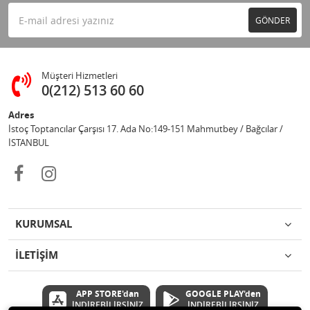
GÖNDER
Müşteri Hizmetleri
0(212) 513 60 60
Adres
İstoç Toptancılar Çarşısı 17. Ada No:149-151 Mahmutbey / Bağcılar /
İSTANBUL
KURUMSAL
İLETİŞİM
APP STORE'dan
GOOGLE PLAY'den
İNDİREBİLİRSİNİZ
İNDİREBİLİRSİNİZ