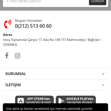
GÖNDER
Müşteri Hizmetleri
0(212) 513 60 60
Adres
İstoç Toptancılar Çarşısı 17. Ada No:149-151 Mahmutbey / Bağcılar /
İSTANBUL
KURUMSAL
İLETİŞİM
APP STORE'dan
GOOGLE PLAY'den
İNDİREBİLİRSİNİZ
İNDİREBİLİRSİNİZ
Size daha iyi hizmet verebilmek için internet sitemizde çerezler