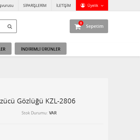
aşvurusu
SİPARİŞLERİM
İLETİŞİM
Üyelik
0
Sepetim
LER
İNDİRİMLİ ÜRÜNLER
zücü Gözlüğü KZL-2806
Stok Durumu
VAR