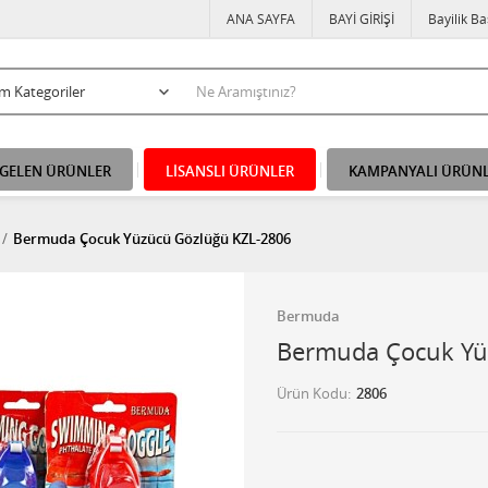
ANA SAYFA
BAYİ GİRİŞİ
Bayilik B
 GELEN ÜRÜNLER
LİSANSLI ÜRÜNLER
KAMPANYALI ÜRÜN
Bermuda Çocuk Yüzücü Gözlüğü KZL-2806
Bermuda
Bermuda Çocuk Yü
Ürün Kodu
2806