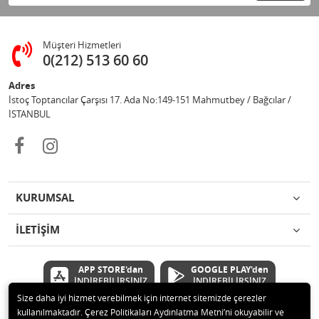
Müşteri Hizmetleri
0(212) 513 60 60
Adres
İstoç Toptancılar Çarşısı 17. Ada No:149-151 Mahmutbey / Bağcılar /
İSTANBUL
KURUMSAL
İLETİŞİM
APP STORE'dan
GOOGLE PLAY'den
İNDİREBİLİRSİNİZ
İNDİREBİLİRSİNİZ
Size daha iyi hizmet verebilmek için internet sitemizde çerezler
kullanılmaktadır. Çerez Politikaları Aydınlatma Metni’ni okuyabilir ve