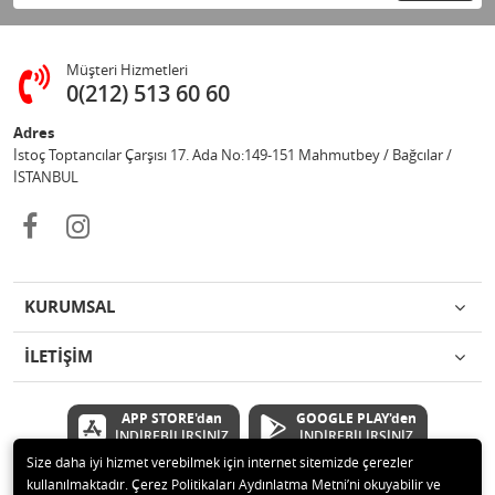
Müşteri Hizmetleri
0(212) 513 60 60
Adres
İstoç Toptancılar Çarşısı 17. Ada No:149-151 Mahmutbey / Bağcılar /
İSTANBUL
KURUMSAL
İLETİŞİM
APP STORE'dan
GOOGLE PLAY'den
İNDİREBİLİRSİNİZ
İNDİREBİLİRSİNİZ
Size daha iyi hizmet verebilmek için internet sitemizde çerezler
kullanılmaktadır. Çerez Politikaları Aydınlatma Metni’ni okuyabilir ve