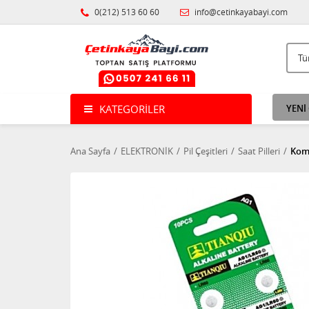
0(212) 513 60 60
info@cetinkayabayi.com
KATEGORILER
YENİ
Ana Sayfa
ELEKTRONİK
Pil Çeşitleri
Saat Pilleri
Koma