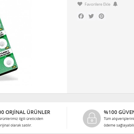
Favorilere Ekle
Facebook
Twitter
Pinterest
0 ORJINAL ÜRÜNLER
%100 GÜVEN
rünlerimiz ilgili üreticiden
Tüm alışverişlerin
rijinal olarak satılır.
ödeme sağlayabilir