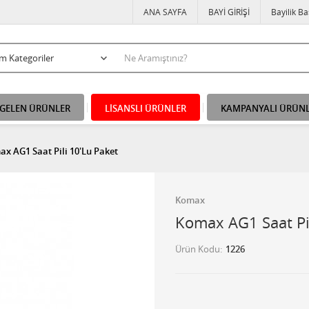
ANA SAYFA
BAYİ GİRİŞİ
Bayilik B
 GELEN ÜRÜNLER
LİSANSLI ÜRÜNLER
KAMPANYALI ÜRÜN
x AG1 Saat Pili 10'Lu Paket
Komax
Komax AG1 Saat Pil
Ürün Kodu
1226