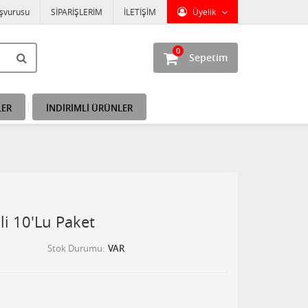
aşvurusu
SİPARİŞLERİM
İLETİŞİM
Üyelik
0
Sepetim
LER
İNDİRİMLİ ÜRÜNLER
i 10'Lu Paket
Stok Durumu
VAR