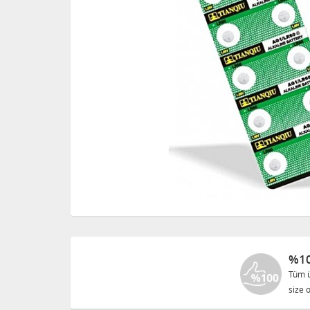
%10
Tüm ü
size o