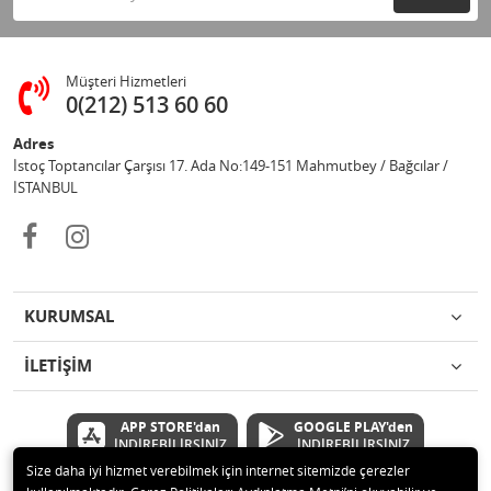
Müşteri Hizmetleri
0(212) 513 60 60
Adres
İstoç Toptancılar Çarşısı 17. Ada No:149-151 Mahmutbey / Bağcılar /
İSTANBUL
KURUMSAL
İLETİŞİM
APP STORE'dan
GOOGLE PLAY'den
İNDİREBİLİRSİNİZ
İNDİREBİLİRSİNİZ
Size daha iyi hizmet verebilmek için internet sitemizde çerezler