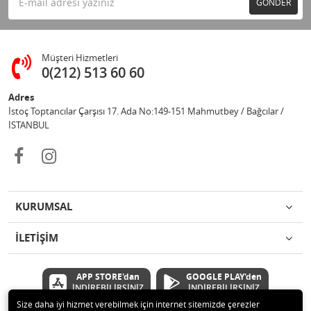
GÖNDER
Müşteri Hizmetleri
0(212) 513 60 60
Adres
İstoç Toptancılar Çarşısı 17. Ada No:149-151 Mahmutbey / Bağcılar /
İSTANBUL
KURUMSAL
İLETİŞİM
APP STORE'dan
GOOGLE PLAY'den
İNDİREBİLİRSİNİZ
İNDİREBİLİRSİNİZ
Size daha iyi hizmet verebilmek için internet sitemizde çerezler