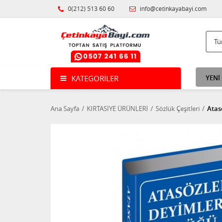
0(212) 513 60 60
info@cetinkayabayi.com
KATEGORILER
YENİ
Ana Sayfa
KIRTASİYE ÜRÜNLERİ
Sözlük Çeşitleri
Atas