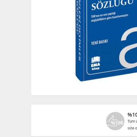
%10
Tüm ü
size o