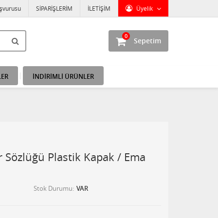
aşvurusu
SİPARİŞLERİM
İLETİŞİM
Üyelik
0
Sepetim
LER
İNDİRİMLİ ÜRÜNLER
r Sözlüğü Plastik Kapak / Ema
Stok Durumu
VAR