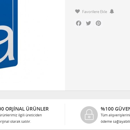
Favorilere Ekle
Facebook
Twitter
Pinterest
0 ORJINAL ÜRÜNLER
%100 GÜVEN
rünlerimiz ilgili üreticiden
Tüm alışverişlerin
rijinal olarak satılır.
ödeme sağlayabilir