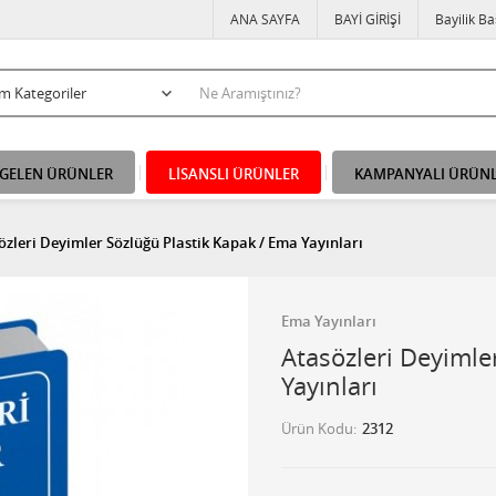
ANA SAYFA
BAYİ GİRİŞİ
Bayilik B
 GELEN ÜRÜNLER
LİSANSLI ÜRÜNLER
KAMPANYALI ÜRÜN
özleri Deyimler Sözlüğü Plastik Kapak / Ema Yayınları
Ema Yayınları
Atasözleri Deyimle
Yayınları
Ürün Kodu
2312