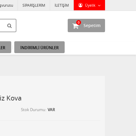
aşvurusu
SİPARİŞLERİM
İLETİŞİM
Üyelik
0
Sepetim
LER
İNDİRİMLİ ÜRÜNLER
iz Kova
Stok Durumu
VAR