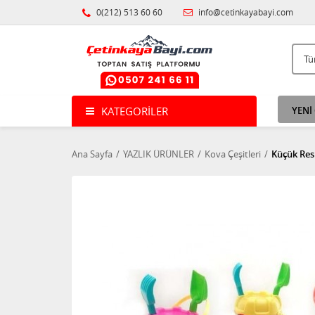
0(212) 513 60 60
info@cetinkayabayi.com
KATEGORILER
YENİ
Ana Sayfa
YAZLIK ÜRÜNLER
Kova Çeşitleri
Küçük Res