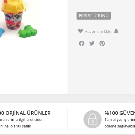
FIRSAT ÜRÜNÜ
Favorilere Ekle
Facebook
Twitter
Pinterest
0 ORJINAL ÜRÜNLER
%100 GÜVEN
rünlerimiz ilgili üreticiden
Tüm alışverişlerin
rijinal olarak satılır.
ödeme sağlayabilir