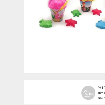
%10
Tüm ü
size o