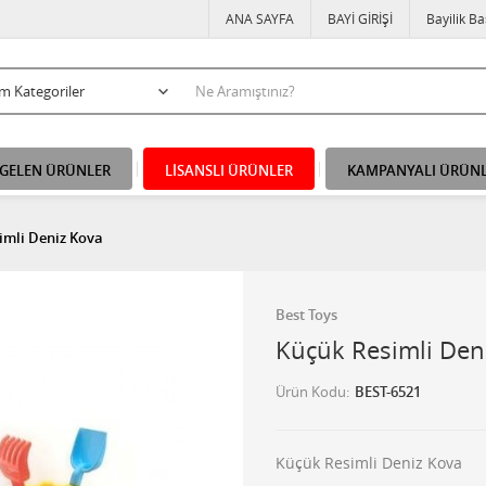
ANA SAYFA
BAYİ GİRİŞİ
Bayilik B
 GELEN ÜRÜNLER
LİSANSLI ÜRÜNLER
KAMPANYALI ÜRÜN
imli Deniz Kova
Best Toys
Küçük Resimli Den
Ürün Kodu
BEST-6521
Küçük Resimli Deniz Kova