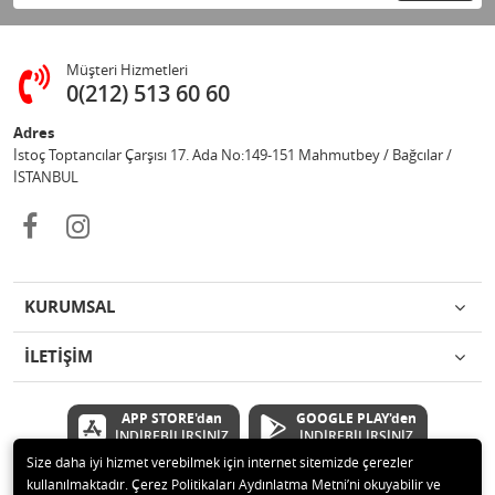
Müşteri Hizmetleri
0(212) 513 60 60
Adres
İstoç Toptancılar Çarşısı 17. Ada No:149-151 Mahmutbey / Bağcılar /
İSTANBUL
KURUMSAL
İLETİŞİM
APP STORE'dan
GOOGLE PLAY'den
İNDİREBİLİRSİNİZ
İNDİREBİLİRSİNİZ
Size daha iyi hizmet verebilmek için internet sitemizde çerezler
kullanılmaktadır. Çerez Politikaları Aydınlatma Metni’ni okuyabilir ve