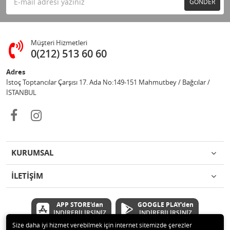
GÖNDER
Müşteri Hizmetleri
0(212) 513 60 60
Adres
İstoç Toptancılar Çarşısı 17. Ada No:149-151 Mahmutbey / Bağcılar /
İSTANBUL
KURUMSAL
İLETİŞİM
APP STORE'dan
GOOGLE PLAY'den
İNDİREBİLİRSİNİZ
İNDİREBİLİRSİNİZ
Size daha iyi hizmet verebilmek için internet sitemizde çerezler