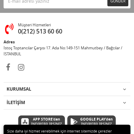
GÖNDER
Müşteri Hizmetleri
0(212) 513 60 60
Adres
İstoç Toptancılar Çarşısı 17. Ada No:149-151 Mahmutbey / Bağcılar /
İSTANBUL
KURUMSAL
İLETİŞİM
APP STORE'dan
GOOGLE PLAY'den
İNDİREBİLİRSİNİZ
İNDİREBİLİRSİNİZ
Size daha iyi hizmet verebilmek için internet sitemizde çerezler