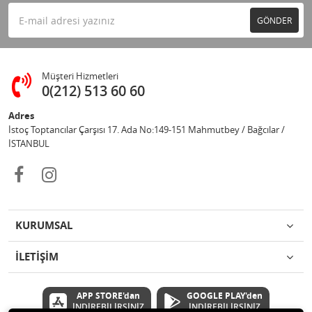
GÖNDER
Müşteri Hizmetleri
0(212) 513 60 60
Adres
İstoç Toptancılar Çarşısı 17. Ada No:149-151 Mahmutbey / Bağcılar /
İSTANBUL
KURUMSAL
İLETİŞİM
APP STORE'dan
GOOGLE PLAY'den
İNDİREBİLİRSİNİZ
İNDİREBİLİRSİNİZ