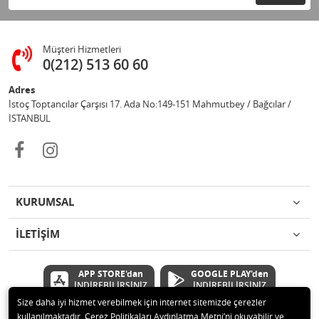
Müşteri Hizmetleri
0(212) 513 60 60
Adres
İstoç Toptancılar Çarşısı 17. Ada No:149-151 Mahmutbey / Bağcılar /
İSTANBUL
KURUMSAL
İLETİŞİM
APP STORE'dan
GOOGLE PLAY'den
İNDİREBİLİRSİNİZ
İNDİREBİLİRSİNİZ
Size daha iyi hizmet verebilmek için internet sitemizde çerezler
kullanılmaktadır. Çerez Politikaları Aydınlatma Metni’ni okuyabilir ve