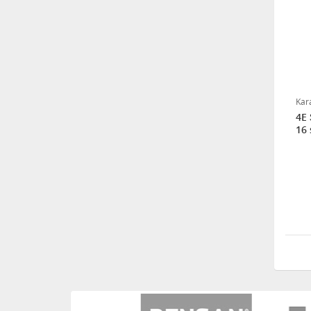
Kara
4E 
16 