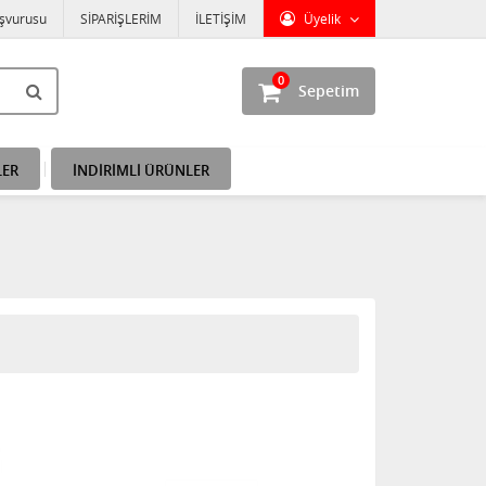
aşvurusu
SİPARİŞLERİM
İLETİŞİM
Üyelik
0
Sepetim
LER
İNDİRİMLİ ÜRÜNLER