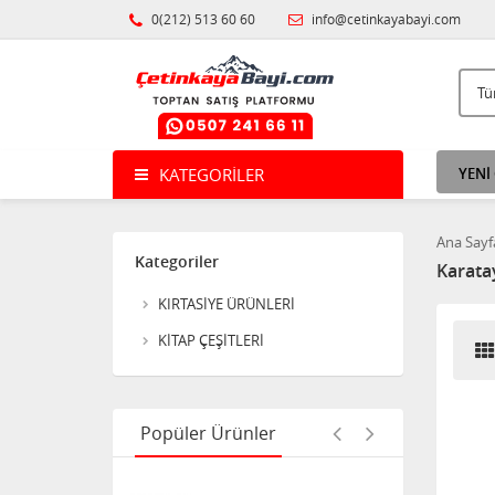
Bant Şeffaf 2mt
0(212) 513 60 60
info@cetinkayabayi.com
Noki poşet dosya ECO
100'lü
KATEGORILER
YENİ
Ana Sayf
Uno Crazy Oyun Kartı
Kategoriler
Karatay
KIRTASİYE ÜRÜNLERİ
KİTAP ÇEŞİTLERİ
Acrox Naturel Dil Çubuğu
Kalın 50'li
Popüler Ürünler