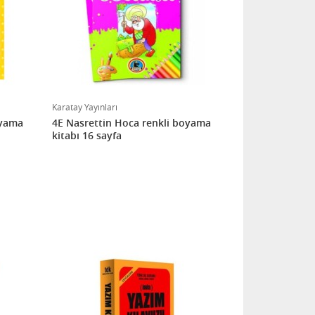
Karatay Yayınları
oyama
4E Nasrettin Hoca renkli boyama
kitabı 16 sayfa