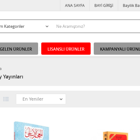
ANA SAYFA
BAYİ GİRİŞİ
Bayilik B
 GELEN ÜRÜNLER
LİSANSLI ÜRÜNLER
KAMPANYALI ÜRÜN
a
 Yayınları