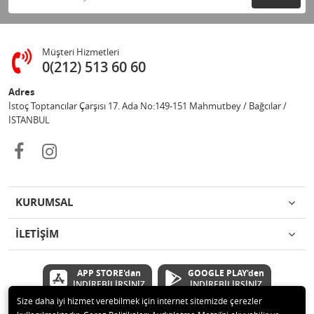
Müşteri Hizmetleri
0(212) 513 60 60
Adres
İstoç Toptancılar Çarşısı 17. Ada No:149-151 Mahmutbey / Bağcılar /
İSTANBUL
KURUMSAL
İLETİŞİM
APP STORE'dan
GOOGLE PLAY'den
İNDİREBİLİRSİNİZ
İNDİREBİLİRSİNİZ
Size daha iyi hizmet verebilmek için internet sitemizde çerezler