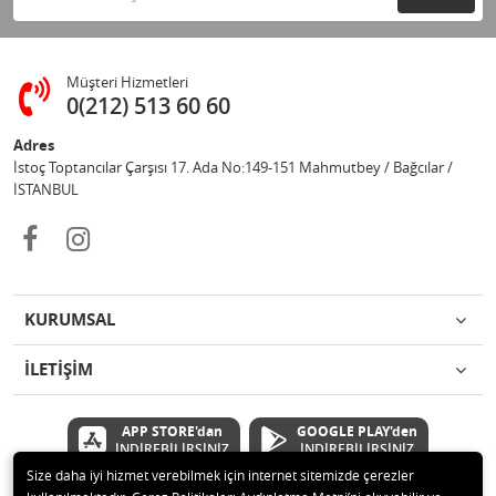
Müşteri Hizmetleri
0(212) 513 60 60
Adres
İstoç Toptancılar Çarşısı 17. Ada No:149-151 Mahmutbey / Bağcılar /
İSTANBUL
KURUMSAL
İLETİŞİM
APP STORE'dan
GOOGLE PLAY'den
İNDİREBİLİRSİNİZ
İNDİREBİLİRSİNİZ
Size daha iyi hizmet verebilmek için internet sitemizde çerezler