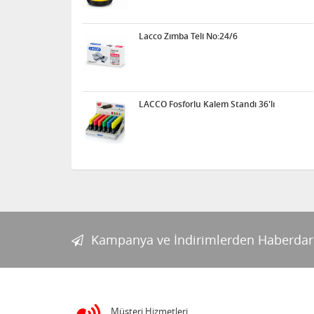
Acrox Çift Taraflı Köpük
Lacco Zımba Teli No:24/6
Bant 2mt
LACCO Fosforlu Kalem Standı 36'lı
Kum Çalışması
Elektrik Deney Seti
Kampanya ve İndirimlerden Haberdar
Acrox Çift Taraflı Silikon
Bant Şeffaf 2mt
Müşteri Hizmetleri