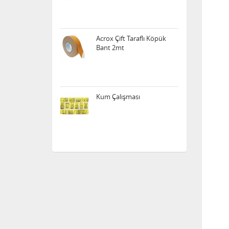
Acrox Çift Taraflı Köpük
Bant 2mt
Kum Çalışması
Elektrik Deney Seti
Acrox Çift Taraflı Silikon
Bant Şeffaf 2mt