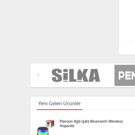
Noki poşet dosya ECO
100'lü
Uno Crazy Oyun Kartı
Acrox Naturel Dil Çubuğu
Kalın 50'li
Yeni Gelen Ürünler
Acrox Pos Rulosu 56x14
10'lu Paket
Platoon Rgb Işıklı Bluetooth Wireless
Hoparlör