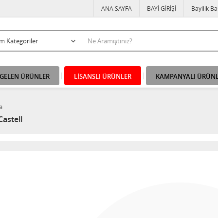
ANA SAYFA
BAYİ GİRİŞİ
Bayilik B
 GELEN ÜRÜNLER
LİSANSLI ÜRÜNLER
KAMPANYALI ÜRÜN
a
astell