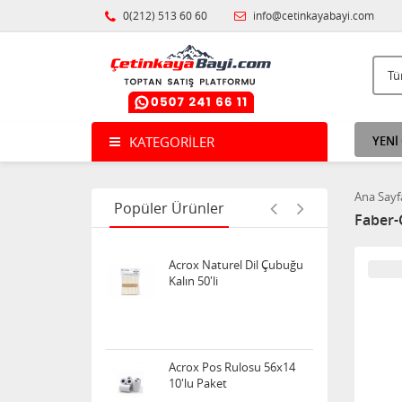
0(212) 513 60 60
info@cetinkayabayi.com
Noki poşet dosya ECO
100'lü
Uno Crazy Oyun Kartı
KATEGORILER
YENİ
Ana Sayf
Popüler Ürünler
Faber-C
Acrox Naturel Dil Çubuğu
Kalın 50'li
Acrox Pos Rulosu 56x14
10'lu Paket