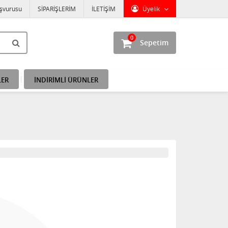
aşvurusu
SİPARİŞLERİM
İLETİŞİM
Üyelik
0
Sepetim
LER
İNDİRİMLİ ÜRÜNLER