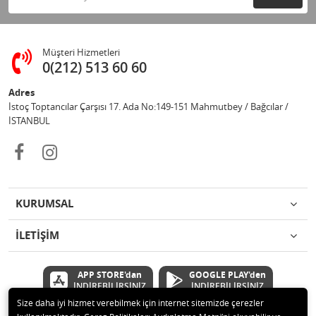
Müşteri Hizmetleri
0(212) 513 60 60
Adres
İstoç Toptancılar Çarşısı 17. Ada No:149-151 Mahmutbey / Bağcılar /
İSTANBUL
KURUMSAL
İLETİŞİM
APP STORE'dan
GOOGLE PLAY'den
İNDİREBİLİRSİNİZ
İNDİREBİLİRSİNİZ
Size daha iyi hizmet verebilmek için internet sitemizde çerezler