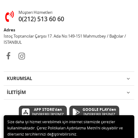
Müşteri Hizmetleri
0(212) 513 60 60
Adres
İstoç Toptancılar Çarşısı 17. Ada No:149-151 Mahmutbey / Bağcılar /
İSTANBUL
KURUMSAL
İLETİŞİM
APP STORE'dan
GOOGLE PLAY'den
İNDİREBİLİRSİNİZ
İNDİREBİLİRSİNİZ
Size daha iyi hizmet verebilmek için internet sitemizde çerezler
kullanılmaktadır. Çerez Politikaları Aydınlatma Metni’ni okuyabilir ve
© 2020 Çetinkaya Elektronik Kırtasiye Oyuncak San ve Tic.Ltd.Şti Tüm
dilerseniz tercihlerinizi değiştirebilirsiniz.