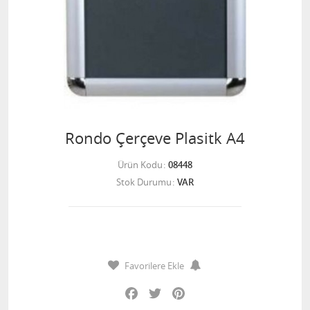
Rondo Çerçeve Plasitk A4
Ürün Kodu
08448
Stok Durumu
VAR
Favorilere Ekle
Facebook
Twitter
Pinterest