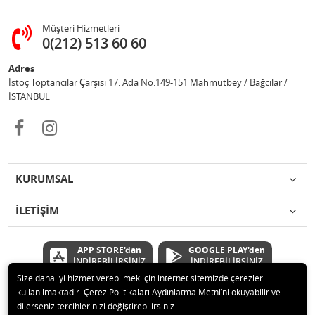
Müşteri Hizmetleri
0(212) 513 60 60
Adres
İstoç Toptancılar Çarşısı 17. Ada No:149-151 Mahmutbey / Bağcılar /
İSTANBUL
KURUMSAL
İLETİŞİM
APP STORE'dan
GOOGLE PLAY'den
İNDİREBİLİRSİNİZ
İNDİREBİLİRSİNİZ
Size daha iyi hizmet verebilmek için internet sitemizde çerezler
kullanılmaktadır. Çerez Politikaları Aydınlatma Metni’ni okuyabilir ve
© 2020 Çetinkaya Elektronik Kırtasiye Oyuncak San ve Tic.Ltd.Şti Tüm
dilerseniz tercihlerinizi değiştirebilirsiniz.